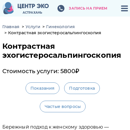
ЗАПИСЬ НА ПРИЕМ
ЗАПИСЬ НА ПРИЕМ
АСТРАХАНЬ
АСТРАХАНЬ
Главная
Услуги
Гинекология
Контрастная эхогистеросальпингоскопия
Контрастная
эхогистеросальпингоскопия
Стоимость услуги: 5800₽
Показания
Подготовка
Частые вопросы
Бережный подход к женскому здоровью —