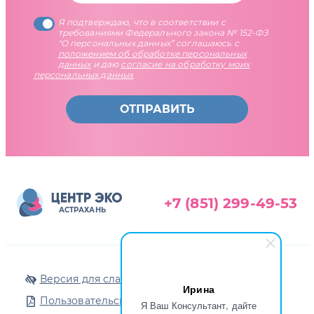
Я подтверждаю, что в соответствии с
требованиями Федерального закона № 152-ФЗ
"О персональных данных” соглашаюсь с
положением об обработке персональных
данных
и даю
согласие на обработку моих
персональных данных
ОТПРАВИТЬ
+7 (851) 299-49-53
АСТРАХАНЬ
Версия для слабовидящих
Ирина
Пользовательское соглашение
Я Ваш Консультант, дайте