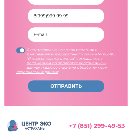
Я подтверждаю, что в соответствии с
требованиями Федерального закона № 152-ФЗ
"О персональных данных” соглашаюсь с
положением об обработке персональных
данных
и даю
согласие на обработку моих
персональных данных
ОТПРАВИТЬ
+7 (851) 299-49-53
АСТРАХАНЬ